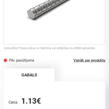
Uzmanību! Preces krāsa un tekstūra var atšķirties no attēlā redzamās.
Pēc pasūtījuma
Vairāk par produktu
GABALS
1.13€
Cena: