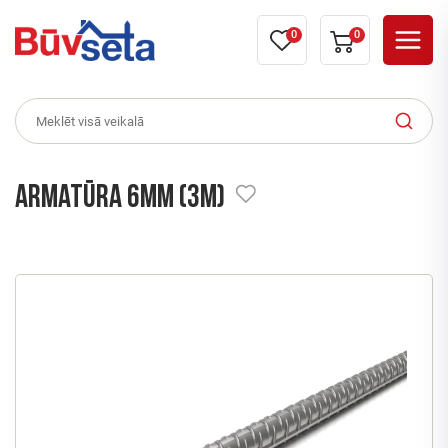
0
0
Armatūra 6mm (3m)