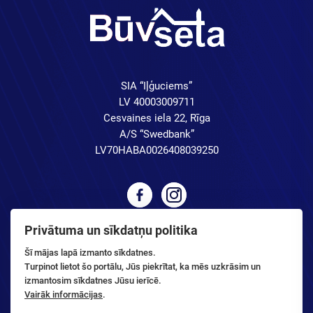
SIA “Iļģuciems”
LV 40003009711
Cesvaines iela 22, Rīga
A/S “Swedbank”
LV70HABA0026408039250
Privātuma un sīkdatņu politika
Šī mājas lapā izmanto sīkdatnes.
Turpinot lietot šo portālu, Jūs piekrītat, ka mēs uzkrāsim un
izmantosim sīkdatnes Jūsu ierīcē.
Vairāk informācijas
.