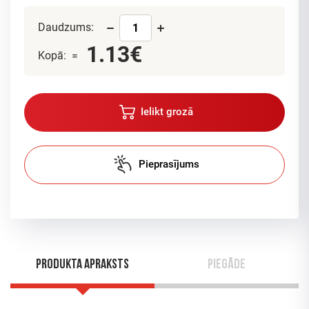
Daudzums:
1.13€
Kopā: =
Ielikt grozā
Pieprasījums
Produkta apraksts
Piegāde