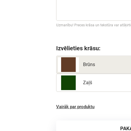
Uzmanību! Preces krāsa un tekstūra var atšķirt
Izvēlieties krāsu:
Brūns
Zaļš
Vairāk par produktu
PAK