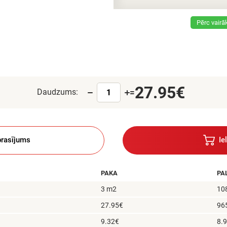
Pērc vair
27.95€
Daudzums:
=
rasījums
Ie
PAKA
PA
3 m2
10
27.95€
96
9.32€
8.