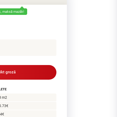
āk, maksā mazāk!
likt grozā
LETE
8 m2
5.73€
94€