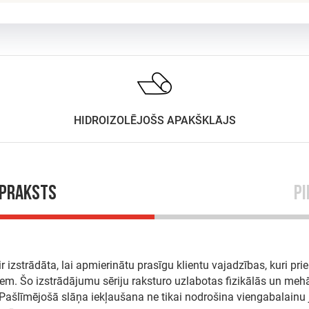
HIDROIZOLĒJOŠS APAKŠKLĀJS
apraksts
Pi
izstrādāta, lai apmierinātu prasīgu klientu vajadzības, kuri pri
m. Šo izstrādājumu sēriju raksturo uzlabotas fizikālās un mehā
 Pašlīmējošā slāņa iekļaušana ne tikai nodrošina viengabalain