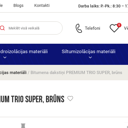
de
Blogs
Kontakti
Darba laiks: P.-Pk.: 8:30 – 1
0
Telefoni
V
roizolācijas materiāli
Siltumizolācijas materiāli
ijas materiāli
/ Bitumena dakstiņi PREMIUM TRIO SUPER, brūns
Laminētas
Bitumena
Armatūra, skārd
e
i
rnitūra
Putuplasts XPS
Būvmateriāli un 
Ātrā
iekšdurvis
dakstiņi
siets
Nocen
IUM TRIO SUPER, brūns
piegād
durvju
visā La
izpārd
Priedes
Bitumena