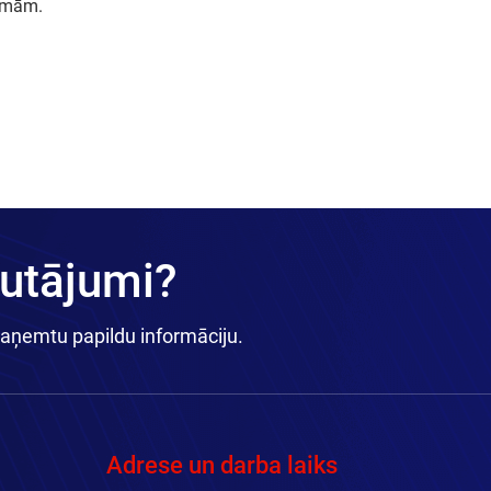
āzmām.
autājumi?
saņemtu papildu informāciju.
Adrese un darba laiks