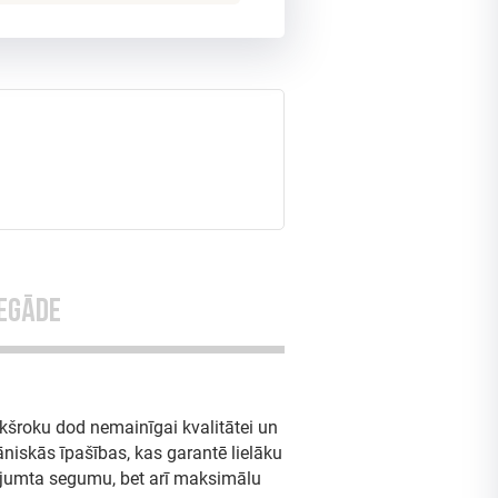
egāde
ekšroku dod nemainīgai kvalitātei un
niskās īpašības, kas garantē lielāku
u jumta segumu, bet arī maksimālu