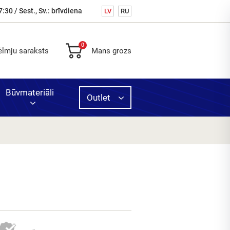
7:30 / Sest., Sv.: brīvdiena
LV
RU
0
ēlmju saraksts
Mans grozs
Būvmateriāli
Outlet
s,
cits
oto
e
tvijā
ošana