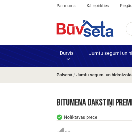
Par mums
Kā iepirkties
Piegā
Durvis
Jumtu segumi un hid
Galvenā
/
Jumtu segumi un hidroizolāc
Finierētas
Kausējamie
Akmens vat
Bloki, ķieģeļ
Durvis un fu
iekšdurvis
materiāli
Bitumena dakstiņi PREM
Noliktavas prece
PVC
Krāsotas