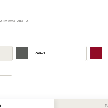
ies no attēlā redzamās.
Pelēks
A
P