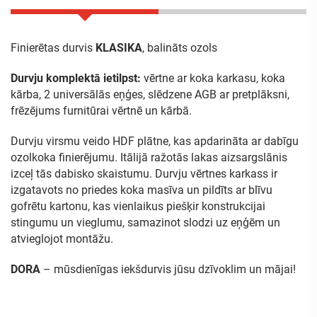
Finierētas durvis
KLASIKA
, balināts ozols
Durvju komplektā ietilpst:
vērtne ar koka karkasu, koka
kārba, 2 universālās eņģes, slēdzene AGB ar pretplāksni,
frēzējums furnitūrai vērtnē un kārbā.
Durvju virsmu veido HDF plātne, kas apdarināta ar dabīgu
ozolkoka finierējumu. Itālijā ražotās lakas aizsargslānis
izceļ tās dabisko skaistumu. Durvju vērtnes karkass ir
izgatavots no priedes koka masīva un pildīts ar blīvu
gofrētu kartonu, kas vienlaikus piešķir konstrukcijai
stingumu un vieglumu, samazinot slodzi uz eņģēm un
atvieglojot montāžu.
DORA
– mūsdienīgas iekšdurvis jūsu dzīvoklim un mājai!