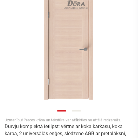
Uzmanību! Preces krāsa un tekstūra var atšķirties no attēlā redzamās.
Durvju komplektā ietilpst: vērtne ar koka karkasu, koka
kārba, 2 universālās eņģes, slēdzene AGB ar pretplāksni,