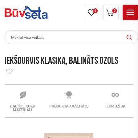
0
0
Iekšdurvis KLASIKA, balināts ozols
DABĪGIE KOKA
PRODUKTA KVALITĀTE
ILGMŪŽĪBA
MATERIĀLI