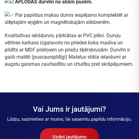
APLODAS durvīm no abām pusēm.
Par papildus maksu durvis iespējams komplektēt ar
slēptajām eņģēm un magnētiskajām slēdzenēm.
Kvalitatīvas iekšdurvis, pārklātas ar PVC plēvi. Durvju
vērtnes karkass izgatavots no priedes koka masīva un
pildīts ar MDF pildiņiem un priežu šķērsbrusām. Durvīm ir
gaiši matēti (puscaurspīdīgi) Matelux stikla ielaidumi ar
augstu gaismas caurlaidību un izturību pret skrāpējumiem.
Vai Jums ir jautājumi?
Lūdzu, sazinieties ar mums, lai saņemtu papildu informāciju.
Uzdot jautājumu