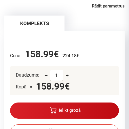
Rādīt parametrus
KOMPLEKTS
158.99€
Cena:
224.18€
Daudzums:
158.99€
Kopā: =
Ielikt grozā