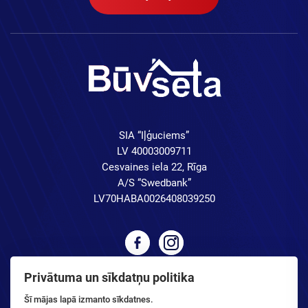
SIA “Iļģuciems”
LV 40003009711
Cesvaines iela 22, Rīga
A/S “Swedbank”
LV70HABA0026408039250
Privātuma un sīkdatņu politika
Šī mājas lapā izmanto sīkdatnes.