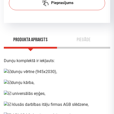
Pieprasījums
Produkta apraksts
Piegāde
Durvju komplektā ir iekļauts:
durvju vērtne (945x2030),
durvju kārba,
universālās eņģes,
klusās darbības itāļu firmas AGB slēdzene,