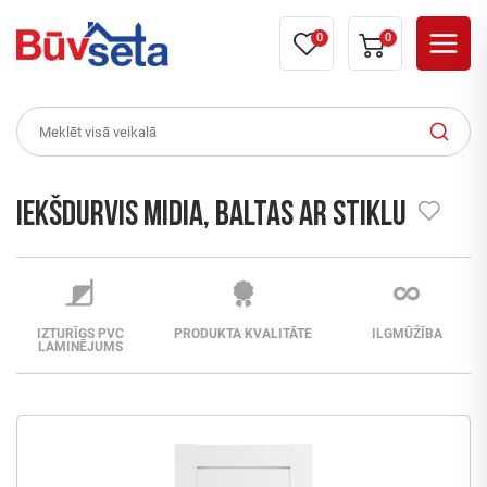
0
0
Iekšdurvis MIDIA, baltas ar stiklu
IZTURĪGS PVC
PRODUKTA KVALITĀTE
ILGMŪŽĪBA
LAMINĒJUMS