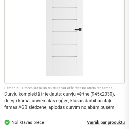
Uzmanību! Preces krāsa un tekstūra var atšķirties no attēlā redzamās.
Durvju komplektā ir iekļauts: durvju vērtne (945x2030),
durvju kārba, universālās eņģes, klusās darbības itāļu
firmas AGB slēdzene, aplodas durvīm no abām pusēm.
Noliktavas prece
Vairāk par produktu