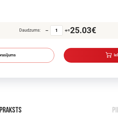
25.03€
Daudzums:
=
rasījums
Ie
apraksts
Pi