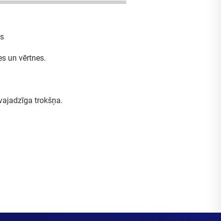
is
es un vērtnes.
vajadzīga trokšņa.