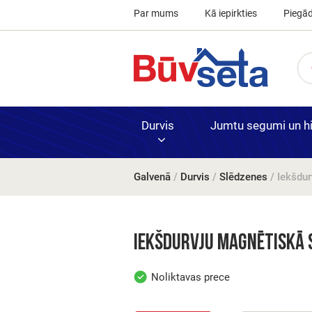
Par mums
Kā iepirkties
Piegā
Durvis
Jumtu segumi un hid
Galvenā
/
Durvis
/
Slēdzenes
/ Iekšdu
Finierētas
Kausējamie
Akmens vat
Bloki, ķieģeļ
Durvis un fu
iekšdurvis
materiāli
Iekšdurvju magnētiskā 
Noliktavas prece
PVC
Krāsotas