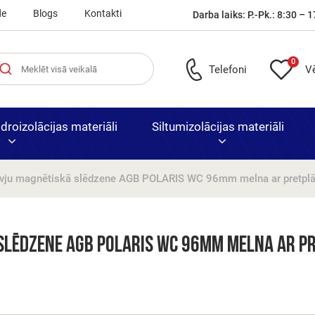
de
Blogs
Kontakti
Darba laiks: P.-Pk.: 8:30 – 1
0
Telefoni
V
roizolācijas materiāli
Siltumizolācijas materiāli
rvju magnētiskā slēdzene AGB POLARIS WC 96mm melna ar pretplā
Laminētas
Bitumena
Armatūra, skārd
e
i
rnitūra
Putuplasts XPS
Būvmateriāli un 
Ātrā
iekšdurvis
dakstiņi
siets
Nocen
slēdzene AGB POLARIS WC 96mm melna ar p
piegād
durvju
visā La
izpārd
Priedes
Bitumena