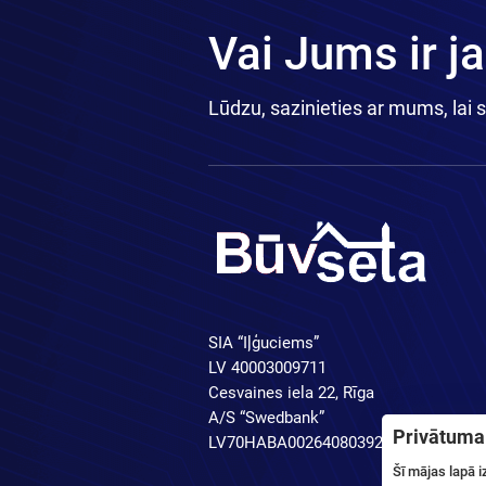
Vai Jums ir j
Lūdzu, sazinieties ar mums, lai 
SIA “Iļģuciems”
LV 40003009711
Cesvaines iela 22, Rīga
A/S “Swedbank”
Privātuma 
LV70HABA0026408039250
Šī mājas lapā 