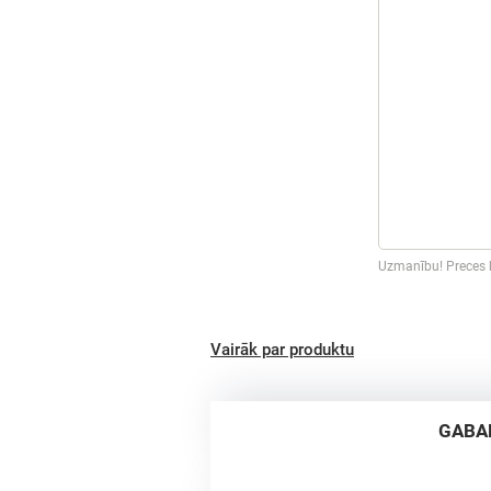
Uzmanību! Preces k
Vairāk par produktu
GABA