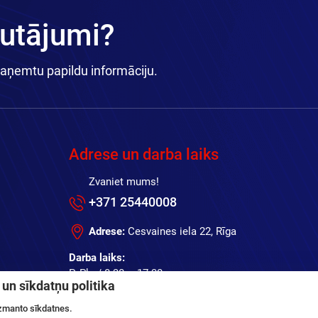
autājumi?
saņemtu papildu informāciju.
Adrese un darba laiks
Zvaniet mums!
+371 25440008
Adrese:
Cesvaines iela 22, Rīga
Darba laiks:
P.-Pk. / 8:30 – 17:30
un sīkdatņu politika
Sest., Sv. / brīvdiena
(online pasūtījumi visu diennaktī)
izmanto sīkdatnes.