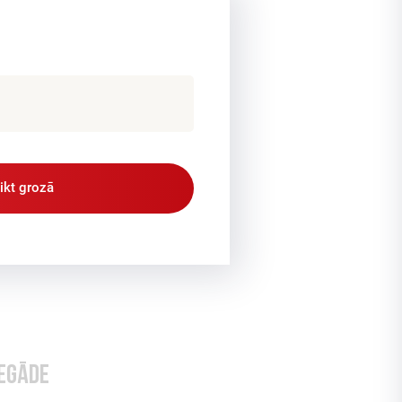
likt grozā
egāde