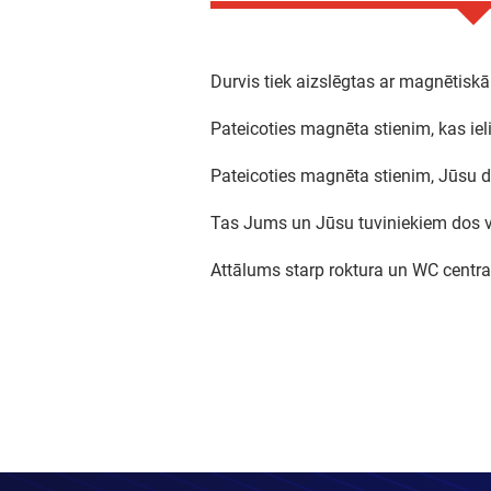
Durvis tiek aizslēgtas ar magnētiskā 
Pateicoties magnēta stienim, kas ie
Pateicoties magnēta stienim, Jūsu du
Tas Jums un Jūsu tuviniekiem dos va
Attālums starp roktura un WC centr