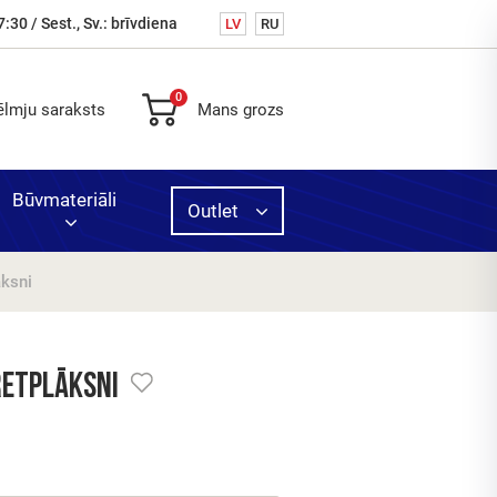
7:30 / Sest., Sv.: brīvdiena
LV
RU
0
ēlmju saraksts
Mans grozs
Būvmateriāli
Outlet
ksni
s,
cits
oto
retplāksni
e
tvijā
ošana