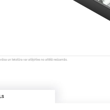
rāsa un tekstūra var atšķirties no attēlā redzamās.
LS