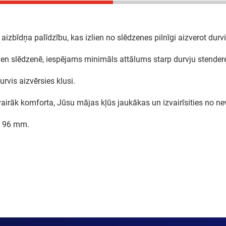
aizbīdņa palīdzību, kas izlien no slēdzenes pilnīgi aizverot durv
lien slēdzenē, iespējams minimāls attālums starp durvju stender
rvis aizvērsies klusi.
irāk komforta, Jūsu mājas kļūs jaukākas un izvairīsities no ne
a 96 mm.