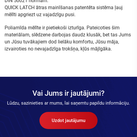
DIN 50021 normām.
QUICK LATCH ātras mainīšanas patentēta sistēma ļauj
mēlīti apgriezt uz vajadzīgu pusi.
Poliamīda mēlīte ir pietiekoši izturīga. Pateicoties šim
materiālam, slēdzene darbojas daudz klusāk, bet tas Jums
un Jūsu tuvākajiem dod lielāku komfortu, Jūsu māja,
izvairoties no nevajadzīga trokšņa, kļūs mājīgāka.
Vai Jums ir jautājumi?
Lūdzu, sazinieties ar mums, lai saņemtu papildu informāciju.
Uzdot jautājumu