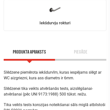
Iekšdurvju rokturi
Produkta apraksts
Piegāde
Slēdzene piemērota iekšdurvīm, kuras iespējams slēgt ar
WC aizgriezni, kura ass diametrs ir 6mm.
Slēdzenei tika veikts atvēršanās tests, aizslēgšanai-
atvēršanai (pēc UNI 9173:1988) 500 tūkst. reižu.
Tika veikts tests korozijas noteikšanai sāls miglā atbilstoši