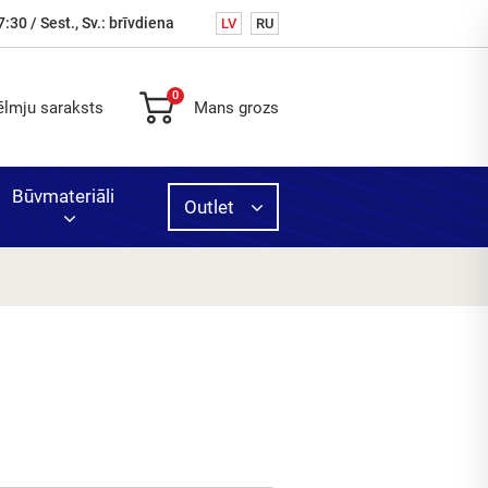
7:30 / Sest., Sv.: brīvdiena
LV
RU
0
ēlmju saraksts
Mans grozs
Būvmateriāli
Outlet
s,
cits
oto
e
tvijā
ošana