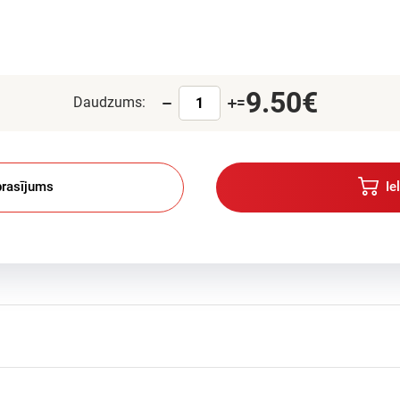
9.50€
Daudzums:
=
rasījums
Ie