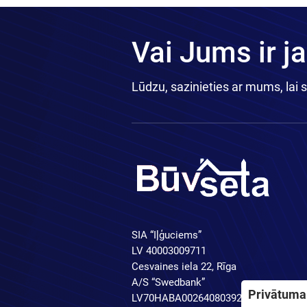
Vai Jums ir j
Lūdzu, sazinieties ar mums, lai 
SIA “Iļģuciems”
LV 40003009711
Cesvaines iela 22, Rīga
A/S “Swedbank”
Privātuma 
LV70HABA0026408039250