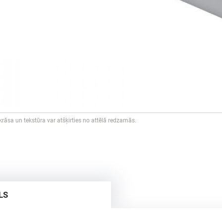
rāsa un tekstūra var atšķirties no attēlā redzamās.
LS