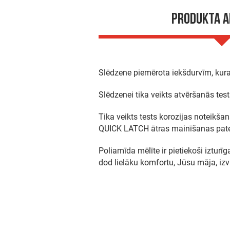
Produkta 
Slēdzene piemērota iekšdurvīm, kura
Slēdzenei tika veikts atvēršanās tes
Tika veikts tests korozijas noteikša
QUICK LATCH ātras mainīšanas patent
Poliamīda mēlīte ir pietiekoši iztur
dod lielāku komfortu, Jūsu māja, izv