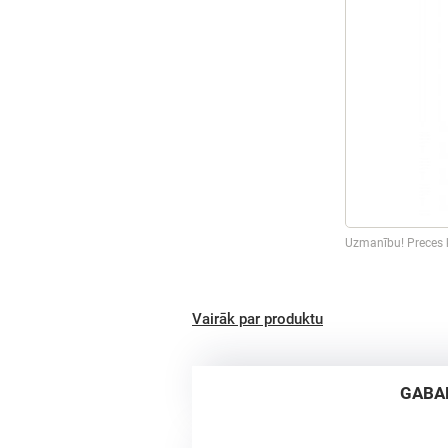
Uzmanību! Preces k
Vairāk par produktu
GABA