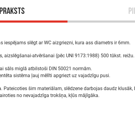
apraksts
Pi
s iespējams slēgt ar WC aizgriezni, kura ass diametrs ir 6mm.
ts, aizslēgšanai-atvēršanai (pēc UNI 9173:1988) 500 tūkst. reižu.
nai sāls miglā atbilstoši DIN 50021 normām.
ēta sistēma ļauj mēlīti apgriezt uz vajadzīgu pusi.
īga. Pateicoties šim materiālam, slēdzene darbojas daudz klusāk
airoties no nevajadzīga trokšņa, kļūs mājīgāka.