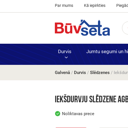
Par mums
Kā iepirkties
Piegā
Durvis
Jumtu segumi un hid
Galvenā
/
Durvis
/
Slēdzenes
/ Iekšdu
Finierētas
Kausējamie
Akmens vat
Bloki, ķieģeļ
Durvis un fu
iekšdurvis
materiāli
Iekšdurvju slēdzene AG
Noliktavas prece
PVC
Krāsotas