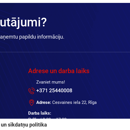
autājumi?
saņemtu papildu informāciju.
Adrese un darba laiks
Zvaniet mums!
+371 25440008
Adrese:
Cesvaines iela 22, Rīga
Darba laiks:
P.-Pk. / 8:30 – 17:30
un sīkdatņu politika
Sest., Sv. / brīvdiena