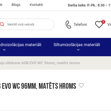
de
Blogs
Kontakti
Darba laiks: P.-Pk.: 8:30 – 1
0
Telefoni
V
roizolācijas materiāli
Siltumizolācijas materiāli
rvju slēdzene AGB EVO WC 96mm, matēts hroms
Laminētas
Bitumena
Armatūra, skārd
e
i
rnitūra
Putuplasts XPS
Būvmateriāli un 
Ātrā
iekšdurvis
dakstiņi
siets
Nocen
B EVO WC 96mm, matēts hroms
piegād
durvju
visā La
izpārd
Priedes
Bitumena