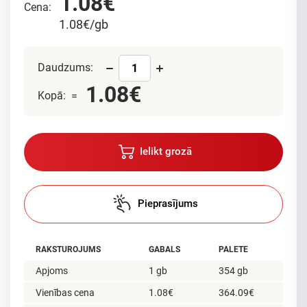
1.08€
Cena:
1.08€/gb
Daudzums:
1.08€
Kopā: =
Ielikt grozā
Pieprasījums
RAKSTUROJUMS
GABALS
PALETE
Apjoms
1 gb
354 gb
Vienības cena
1.08€
364.09€