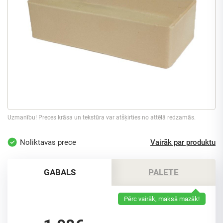
Uzmanību! Preces krāsa un tekstūra var atšķirties no attēlā redzamās.
Noliktavas prece
Vairāk par produktu
GABALS
PALETE
Pērc vairāk, maksā mazāk!