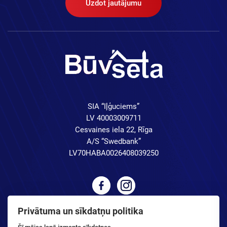
Uzdot jautājumu
SIA “Iļģuciems”
LV 40003009711
Cesvaines iela 22, Rīga
A/S “Swedbank”
LV70HABA0026408039250
Privātuma un sīkdatņu politika