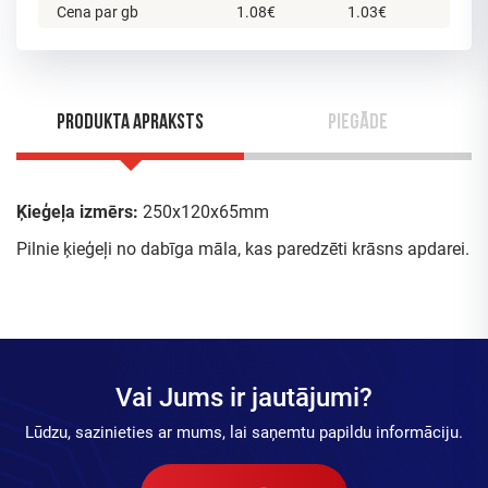
Cena par gb
1.08€
1.03€
Produkta apraksts
Piegāde
Ķieģeļa izmērs:
250x120x65mm
Pilnie ķieģeļi no dabīga māla, kas paredzēti krāsns apdarei.
Vai Jums ir jautājumi?
Lūdzu, sazinieties ar mums, lai saņemtu papildu informāciju.