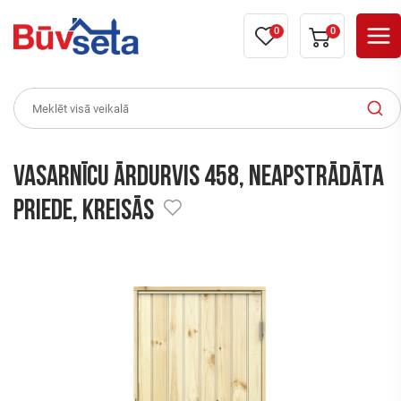
0
0
Vasarnīcu ārdurvis 458, neapstrādāta
priede, kreisās