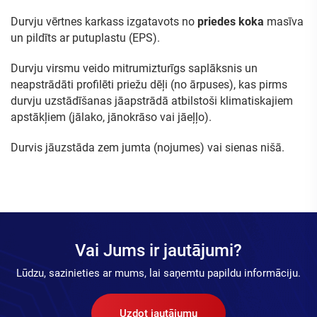
Durvju vērtnes karkass izgatavots no
priedes koka
masīva
un pildīts ar putuplastu (EPS).
Durvju virsmu veido mitrumizturīgs saplāksnis un
neapstrādāti profilēti priežu dēļi (no ārpuses), kas pirms
durvju uzstādīšanas jāapstrādā atbilstoši klimatiskajiem
apstākļiem (jālako, jānokrāso vai jāeļļo).
Durvis jāuzstāda zem jumta (nojumes) vai sienas nišā.
Vai Jums ir jautājumi?
Lūdzu, sazinieties ar mums, lai saņemtu papildu informāciju.
Uzdot jautājumu