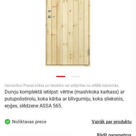
Uzmanību! Preces krāsa un tekstūra var atšķirties no attēlā redzamās.
Durvju komplektā ietilpst: vērtne (masīvkoka karkass) ar
putupolistirolu, koka kārba ar blīvgumiju, koka slieksnis,
eņģes, slēdzene ASSA 565.
Noliktavas prece
Vairāk par produktu
Rādīt parametrus