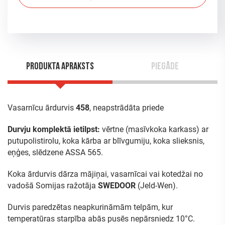
Produkta apraksts
Piegāde
Vasarnīcu ārdurvis
458
, neapstrādāta priede
Durvju komplektā ietilpst:
vērtne (masīvkoka karkass) ar
putupolistirolu, koka kārba ar blīvgumiju, koka slieksnis,
eņģes, slēdzene ASSA 565.
Koka ārdurvis dārza mājiņai, vasarnīcai vai kotedžai no
vadošā Somijas ražotāja
SWEDOOR
(Jeld-Wen).
Durvis paredzētas neapkurināmām telpām, kur
temperatūras starpība abās pusēs nepārsniedz 10°C.