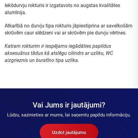
Iekšdurvju rokturis ir izgatavots no augstas kvalitātes
alumīnija.
Atkarībā no durvju tipa rokturis jāpiestiprina ar savelkošām
skrūvēm caur slēdzeni vai ar skrūvēm pie durvju vērtnes.
Katram rokturim ir iespējams iegādāties papildus
aksesuārus tādus kā atslēgu cilindrs ar uzliku, WC
aizgrieznis un buratīno tipa uzlika.
Vai Jums ir jautājumi?
Lūdzu, sazinieties ar mums, lai saņemtu papildu informāciju.
Uzdot jautājumu