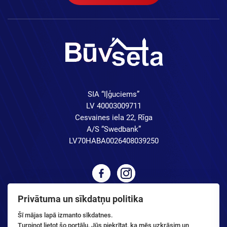
SIA “Iļģuciems”
LV 40003009711
Cesvaines iela 22, Rīga
A/S “Swedbank”
LV70HABA0026408039250
Privātuma un sīkdatņu politika
Šī mājas lapā izmanto sīkdatnes.
Turpinot lietot šo portālu, Jūs piekrītat, ka mēs uzkrāsim un