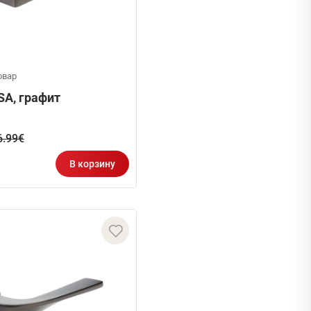
овар
SA, графит
6.99€
В корзину