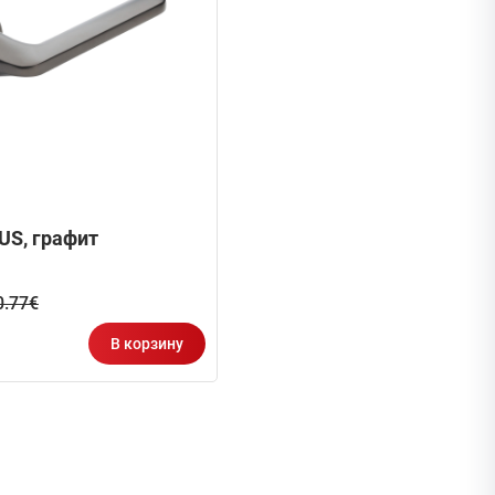
US, графит
0.77€
В корзину