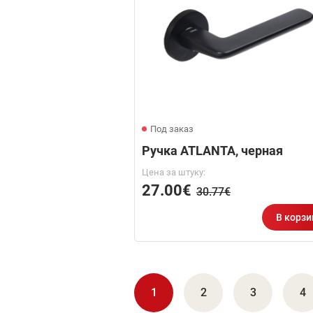
Под заказ
Ручка ATLANTA, черная
Цена за штуку:
27.00€
30.77€
В корзи
1
2
3
4