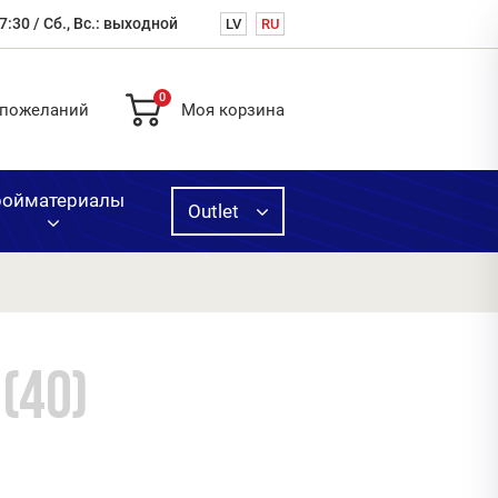
7:30 / Сб., Вс.: выходной
LV
RU
0
 пожеланий
Моя корзина
ройматериалы
Outlet
ая
ь,
ругое
вка
й
(40)
одажа
й
нных
и
й