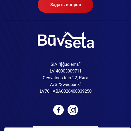
Задать вопрос
SIA “Iļģuciems”
LV 40003009711
Cesvaines iela 22, Рига
A/S “Swedbank”
LV70HABA0026408039250