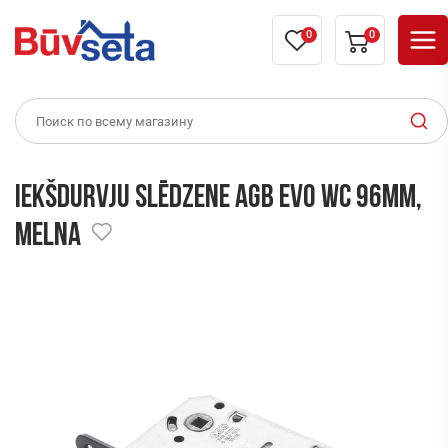
0
0
Iekšdurvju slēdzene AGB EVO WC 96mm,
melna