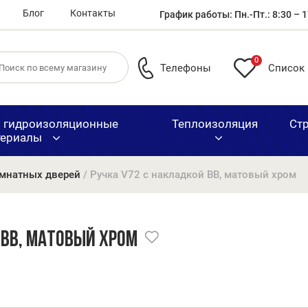
Блог
Контакты
График работы: Пн.-Пт.: 8:30 – 1
0
Телефоны
Список
и гидроизоляционные
Теплоизоляция
Ст
териалы
мнатных дверей
/ Ручка V72 с накладкой BB, матовый хром
Быстр
нные
мые
Ламинированные
Битумная
Арматура, жест
Строительные
ата
пичи
рнитура
Пенопласт XPS
двери
черепица
сетка
материалы и д
доста
Распр
 BB, матовый хром
по все
уценё
Латви
двере
Битумные
е
Сосновые