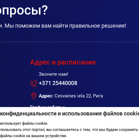
вопросы?
и. Мы поможем вам найти правильное решения!
Адрес и расписание
Звоните нам!
+371 25440008
Адрес:
Cesvaines iela 22, Рига
График работы:
конфиденциальности и использования файлов cooki
Пн.-Пт. / 8:30 – 17:30
Сб., Вс. / выходной
 использует файлы cookie.
(онлайн-заказы круглосуточно)
ользовать этот портал, вы соглашаетесь с тем, что мы будем сохранять
файлы cookie на вашем устройстве.