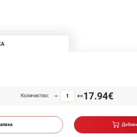
КА
17.94€
Количество:
=
аявка
Добави