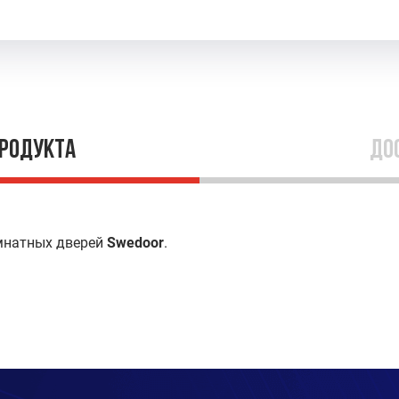
продукта
До
мнатных дверей
Swedoor
.