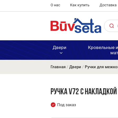
О нас
Как купить
Доставка
Двери
Кровельные 
ма
Главная
/
Двери
/
Ручки для межко
Шпонирова
Наплавляе
Каменная в
Блоки, кир
Двери и фу
двери
материалы
Ручка V72 с накладкой
Под заказ
ПВХ
Крашенны