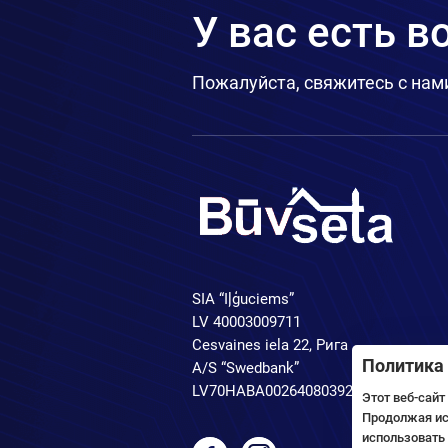
У вас есть 
Пожалуйста, свяжитесь с нам
SIA “Iļģuciems”
LV 40003009711
Cesvaines iela 22, Рига
Политика 
A/S “Swedbank”
LV70HABA0026408039250
Этот веб-сайт
Продолжая исп
использовать 