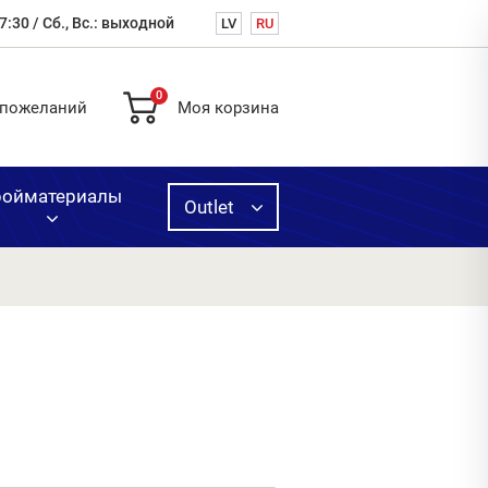
7:30 / Сб., Вс.: выходной
LV
RU
0
 пожеланий
Моя корзина
ройматериалы
Outlet
ая
ь,
ругое
вка
одажа
й
нных
и
й