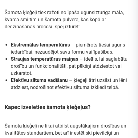
Šamota ķieģeļi tiek ražoti no īpaša ugunsizturīga māla,
kvarca smiltīm un šamota pulvera, kas kopā ar
dedzināšanas procesu spēj izturēt:
Ekstremālas temperatūras
– piemērots tiešai uguns
iedarbībai, nezaudējot savu formu vai īpašības.
Straujas temperatūras maiņas
– ideāls, lai saglabātu
drošību un funkcionalitāti, pat pēkšņi atdziestot vai
uzkarstot.
Efektīvu siltuma vadīšanu
– ķieģeļi ātri uzsilst un lēni
atdziest, nodrošinot efektīvu siltuma izkliedi telpā.
Kāpēc izvēlēties šamota ķieģeļus?
Šamota ķieģeļi ne tikai atbilst augstākajiem drošības un
kvalitātes standartiem, bet arī ir estētiski pievilcīgi un