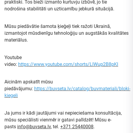
praktiski. Tos bieži izmanto kurtuvju izbūvē, jo tie
nodrošina stabilitāti un uzticamību jebkurā situācijā.
Mūsu piedāvātie šamota ķieģeļi tiek ražoti Ukrainā,
izmantojot mūsdienīgu tehnoloģiju un augstākās kvalitātes
materiālus.
Youtube
video:
https://www.youtube.com/shorts/LlWup2B8pKI
Aicinām apskatīt mūsu
piedāvājumu:
https://buvseta.lv/catalog/buvmateriali/bloki-
kiegeli
Ja jums ir kādi jautājumi vai nepieciešama konsultācija,
mūsu speciālisti vienmēr ir gatavi palīdzēt! Mūsu e-
pasts
info@buvseta.lv
, tel.
+371 25440008
.