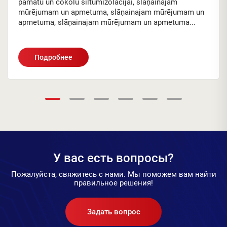
pamatu un cokolu siltumizolācijai, slāņainajam
mūrējumam un apmetuma, slāņainajam mūrējumam un
apmetuma, slāņainajam mūrējumam un apmetuma...
Подробнее
У вас есть вопросы?
Пожалуйста, свяжитесь с нами. Мы поможем вам найти
правильное решения!
Задать вопрос