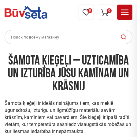
0
0
Šamota ķieģeļi – uzticamība
un izturība Jūsu kamīnam un
krāsnij
Šamota ķieģeļi ir ideāls risinājums tiem, kas meklē
ugunsdrošu, izturīgu un ilgmūžīgu materiālu savām
krāsnīm, kamīniem vai pavardiem. Šie ķieģeļi ir īpaši radīti
vietām, kur temperatūra sasniedz visaugstākās robežas un
kur liesmas iedarbība ir nepārtraukta.