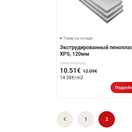
Товар на складе
Экструдированный пенопла
XPS, 120мм
Цена за штуку:
10.51€
12.09€
14.38€/m2
Подроб
1
2