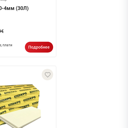
0-4мм (30Л)
9€
, плати
Подробнее