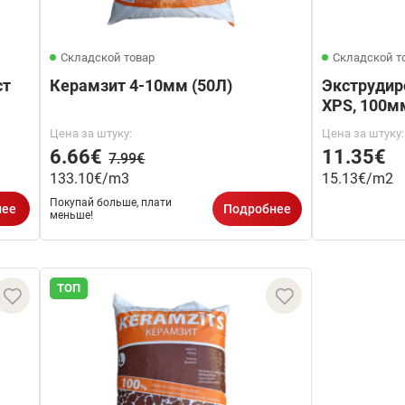
Складской товар
Складской т
ст
Керамзит 4-10мм (50Л)
Экструдир
XPS, 100м
Цена за штуку:
Цена за штуку:
6.66€
11.35€
7.99€
133.10€/m3
15.13€/m2
Покупай больше, плати
нее
Подробнее
меньше!
ТОП