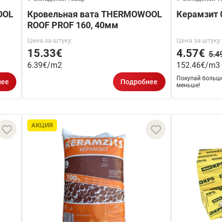
OOL
Кровельная вата THERMOWOOL
Керамзит 
ROOF PROF 160, 40мм
Цена за штуку:
Цена за штуку:
15.33€
4.57€
5.4
6.39€/m2
152.46€/m3
Покупай больше
нее
Подробнее
меньше!
АКЦИЯ