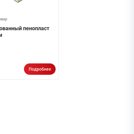
овар
ованный пенопласт
м
Подробнее