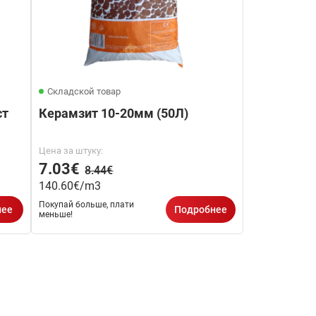
Складской товар
ст
Керамзит 10-20мм (50Л)
Цена за штуку:
7.03€
8.44€
140.60€/m3
Покупай больше, плати
нее
Подробнее
меньше!