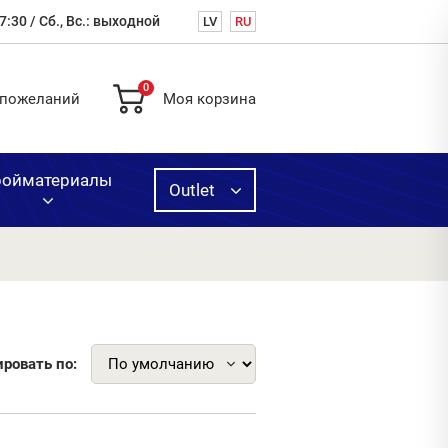
7:30 / Сб., Вс.: выходной
LV
RU
0
 пожеланий
Моя корзина
ройматериалы
Outlet
ая
ь,
ругое
вка
одажа
ировать по:
й
нных
и
й